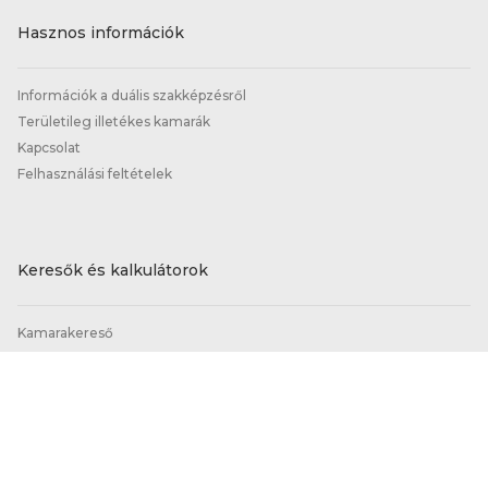
Hasznos információk
Információk a duális szakképzésről
Területileg illetékes kamarák
Kapcsolat
Felhasználási feltételek
Keresők és kalkulátorok
Kamarakereső
Képzőhelykereső
Tanácsadó-kereső
Normatíva és költségkalkulátor