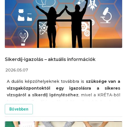
Sikerdíj-igazolás – aktuális információk
2026.05.07
A duális képzőhelyeknek továbbra is
szüksége van a
vizsgaközpontoktól egy igazolásra a sikeres
vizsgáról a sikerdíj igényléséhez
, mivel a KRÉTA-ból
letölthető sikerdíj-igazolás elektronikus hitelessége a
mai napig nem megoldott, emiatt ezeket a NAV
Bővebben
továbbra sem fogadja el megalapozó dokumentumként
önmagában.