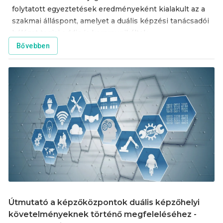
folytatott egyeztetések eredményeként kialakult az a
szakmai álláspont, amelyet a duális képzési tanácsadói
hálózat tagjai eddig is kommunikáltak.
Bővebben
Útmutató a képzőközpontok duális képzőhelyi
követelményeknek történő megfeleléséhez -