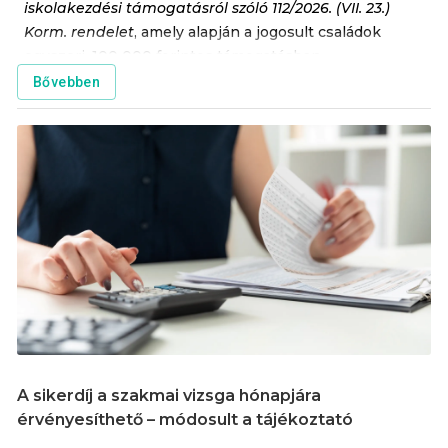
iskolakezdési támogatásról szóló 112/2026. (VII. 23.)
Korm. rendelet
, amely alapján a jogosult családok
egyszeri, 100 000 forintos támogatásban
részesülhetnek gyermekenként, tanulónként.
Bővebben
A sikerdíj a szakmai vizsga hónapjára
érvényesíthető – módosult a tájékoztató