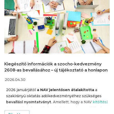
Kiegészítő információk a szocho-kedvezmény
2608-as bevallásához – új tájékoztató a honlapon
2026.04.30
2026 januárjától
a NAV jelentősen átalakította
a
szakirányú oktatás adókedvezményéhez szükséges
bevallási nyomtatványt
. Amellett, hogy a NAV
kitöltési
útmutatója
informatív és részletes, számos példával; a