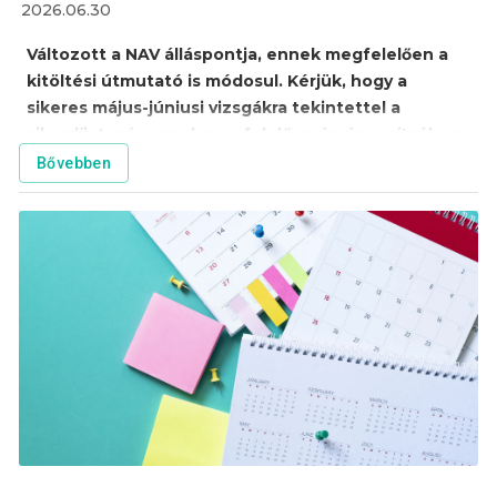
2026.06.30
Változott a NAV álláspontja, ennek megfelelően a
kitöltési útmutató is módosul. Kérjük, hogy a
sikeres május-júniusi vizsgákra tekintettel a
sikerdíjat már ennek megfelelően érvényesítsék, az
alábbiak szerint.
Bővebben