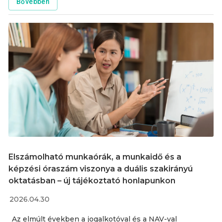
felmerült kérdések mentén néhány információra
Bővebben
szeretnénk felhívni a duális képzőhelyek figyelmét.
Elszámolható munkaórák, a munkaidő és a
képzési óraszám viszonya a duális szakirányú
oktatásban – új tájékoztató honlapunkon
2026.04.30
Az elmúlt években a jogalkotóval és a NAV-val