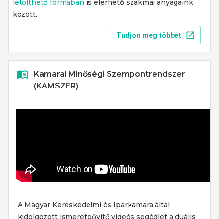
letölthető formában
is elérhető szakmai anyagaink
között.
Tudjon meg többet
Kamarai Minőségi Szempontrendszer
(KAMSZER)
A Magyar Kereskedelmi és Iparkamara által
kidolgozott ismeretbővítő videós segédlet a duális