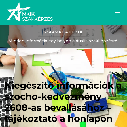
SZAKMÁT A KÉZBE
Minden információ egy helyen a duális szakképzésről
Kiegészítő információk a
szocho-kedvezmény
2608-as bevallásához –
tájékoztató a honlapon