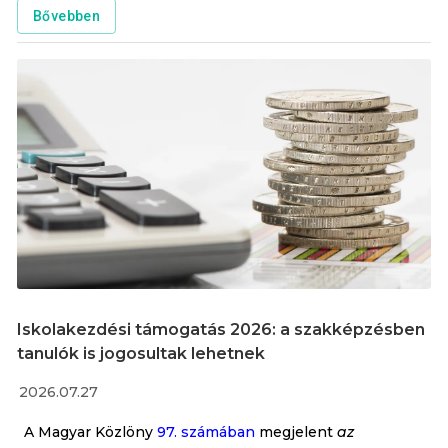
gyakorlatától eltérően ismét egyetlen jogszabály
Bővebben
tartalmazza a köznevelésben és a szakképzésben
alkalmazandó tanév rendjét. A szakképzésre
vonatkozó rendelkezések a rendelet II. fejezetében
kaptak helyet.
Iskolakezdési támogatás 2026: a szakképzésben
tanulók is jogosultak lehetnek
2026.07.27
A Magyar Közlöny
97. számában
megjelent
az