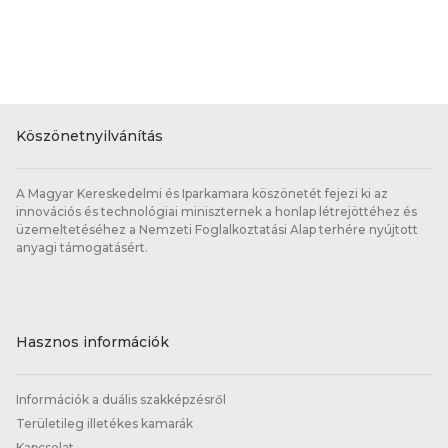
Köszönetnyilvánítás
A Magyar Kereskedelmi és Iparkamara köszönetét fejezi ki az
innovációs és technológiai miniszternek a honlap létrejöttéhez és
üzemeltetéséhez a Nemzeti Foglalkoztatási Alap terhére nyújtott
anyagi támogatásért.
Hasznos információk
Információk a duális szakképzésről
Területileg illetékes kamarák
Kapcsolat