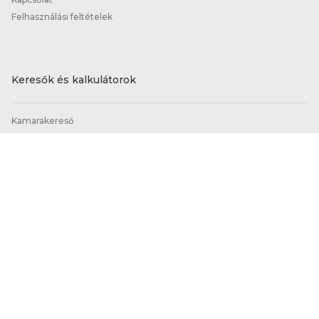
Felhasználási feltételek
Keresők és kalkulátorok
Kamarakereső
Képzőhelykereső
Tanácsadó-kereső
Normatíva és költségkalkulátor
Ajánlott oldalak
Magyar Kereskedelmi és Iparkamara
Szakmavilág
Szakma Sztár