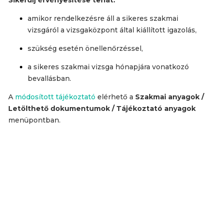
Sikerdíj érvényesítése tehát:
amikor rendelkezésre áll a sikeres szakmai
vizsgáról a vizsgaközpont által kiállított igazolás,
szükség esetén önellenőrzéssel,
a sikeres szakmai vizsga hónapjára vonatkozó
bevallásban.
A
módosított tájékoztató
elérhető a
Szakmai anyagok /
Letölthető dokumentumok / Tájékoztató anyagok
menüpontban.