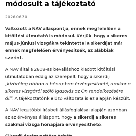
módosult a tájékoztató
2026.06.30
Változott a NAV álláspontja, ennek megfelelően a
kitöltési útmutató is módosul. Kérjük, hogy a sikeres
május-júniusi vizsgákra tekintettel a sikerdíjat már
ennek megfelelően érvényesítsék, az alábbiak
szerint.
A NAV által a 2608-as bevalláshoz kiadott kitöltési
útmutatóban eddig az szerepelt, hogy a sikerdíj
„kizárólag abban a hónapban érvényesíthető, amikor a
sikeres vizsgáról szóló igazolás az Ön rendelkezésére
áll”
. A tájékoztatónk előző változata is ez alapján készült.
A NAV legutóbbi írásbeli állásfoglalásai alapján azonban
az az érvényes álláspont, hogy
a sikerdíj a sikeres
szakmai vizsga hónapjára érvényesíthető
.