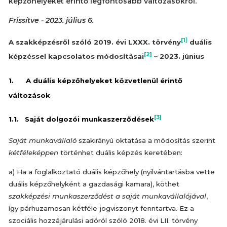
képzőhelyeket érintő legfontosabb változásokról.
Frissítve - 2023. július 6.
]
[1
A szakképzésről szóló 2019. évi LXXX. törvény
duális
[2]
képzéssel kapcsolatos módosításai
– 2023. június
1. A duális képzőhelyeket közvetlenül érintő
változások
[3]
1.1. Saját dolgozói munkaszerződések
Saját munkavállaló
szakirányú oktatása a módosítás szerint
kétféleképpen
történhet duális képzés keretében:
a) Ha a foglalkoztató duális képzőhely (nyilvántartásba vette
duális képzőhelyként a gazdasági kamara), köthet
szakképzési munkaszerződést a saját munkavállalójával
,
így párhuzamosan kétféle jogviszonyt fenntartva. Ez a
szociális hozzájárulási adóról szóló 2018. évi LII. törvény