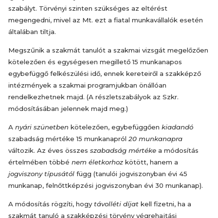
szabályt. Törvényi szinten szükséges az eltérést
megengedni, mivel az Mt. ezt a fiatal munkavállalók esetén
általában tiltja.
Megszűnik a szakmát tanulót a szakmai vizsgát megelőzően
kötelezően és egységesen megillető 15 munkanapos
egybefüggő felkészülési idő, ennek kereteiről a szakképző
intézmények a szakmai programjukban önállóan
rendelkezhetnek majd. (A részletszabályok az Szkr.
módosításában jelennek majd meg.)
A
nyári szünetben
kötelezően, egybefüggően
kiadandó
szabadság mértéke 15 munkanapról
20 munkanapra
változik. Az éves összes
szabadság mértéke
a módosítás
értelmében többé
nem életkorhoz
kötött, hanem a
jogviszony típusától
függ (tanulói jogviszonyban évi 45
munkanap, felnőttképzési jogviszonyban évi 30 munkanap).
A módosítás rögzíti, hogy
távolléti díjat
kell fizetni, ha a
szakmát tanuló a szakképzési törvény végrehajtási