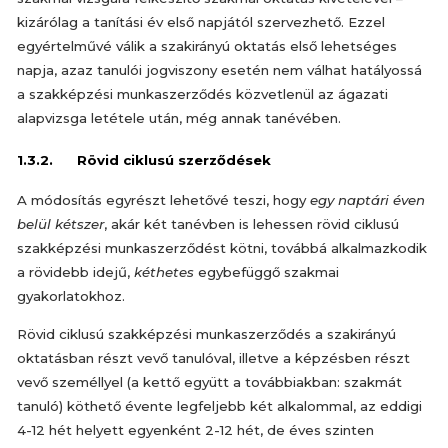
kizárólag a tanítási év első napjától szervezhető. Ezzel
egyértelművé válik a szakirányú oktatás első lehetséges
napja, azaz tanulói jogviszony esetén nem válhat hatályossá
a szakképzési munkaszerződés közvetlenül az ágazati
alapvizsga letétele után, még annak tanévében.
1.3.2. Rövid ciklusú szerződések
A módosítás egyrészt lehetővé teszi, hogy
egy naptári éven
belül kétszer
, akár két tanévben is lehessen rövid ciklusú
szakképzési munkaszerződést kötni, továbbá alkalmazkodik
a rövidebb idejű,
kéthetes
egybefüggő szakmai
gyakorlatokhoz.
Rövid ciklusú szakképzési munkaszerződés a szakirányú
oktatásban részt vevő tanulóval, illetve a képzésben részt
vevő személlyel (a kettő együtt a továbbiakban: szakmát
tanuló) köthető évente legfeljebb két alkalommal, az eddigi
4-12 hét helyett egyenként 2-12 hét, de éves szinten