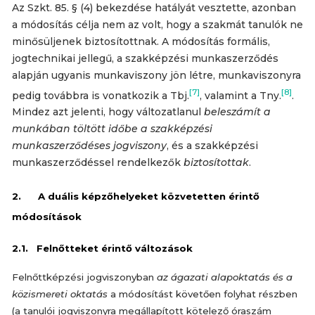
Az Szkt. 85. § (4) bekezdése hatályát vesztette, azonban
a módosítás célja nem az volt, hogy a szakmát tanulók ne
minősüljenek biztosítottnak. A módosítás formális,
jogtechnikai jellegű, a szakképzési munkaszerződés
alapján ugyanis munkaviszony jön létre, munkaviszonyra
[7]
[8]
pedig továbbra is vonatkozik a Tbj.
, valamint a Tny.
.
Mindez azt jelenti, hogy változatlanul
beleszámít a
munkában töltött időbe a szakképzési
munkaszerződéses jogviszony
, és a szakképzési
munkaszerződéssel rendelkezők
biztosítottak
.
2. A duális képzőhelyeket közvetetten érintő
módosítások
2.1. Felnőtteket érintő változások
Felnőttképzési jogviszonyban
az ágazati alapoktatás és a
közismereti oktatás
a módosítást követően folyhat részben
(a tanulói jogviszonyra megállapított kötelező óraszám