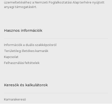
üzemeltetéséhez a Nemzeti Foglalkoztatási Alap terhére nyújtott
anyagi támogatásért.
Hasznos információk
Információk a duális szakképzésről
Területileg illetékes kamarák
Kapcsolat
Felhasználási feltételek
Keresők és kalkulátorok
Kamarakereső
Képzőhelykereső
Tanácsadó-kereső