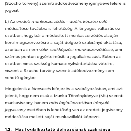
(Szocho törvény) szerinti adókedvezmény igénybevételére is
jogosít.
b) Az
eredeti munkaszerződés – duális képzési célú -
módosítása
továbbra is lehetőség. A lényeges változás ez
esetben, hogy bár a módosított munkaszerződés alapján
kerül megszervezésre a saját dolgozó szakirányú oktatása,
azonban az
nem válik szakképzési munkaszerződéssé
, ami
számos ponton egyértelműsíti a jogalkalmazást. Ebben az
esetben nincs szükség kamarai nyilvántartásba vételre,
viszont a Szocho törvény szerinti adókedvezmény sem
vehető igénybe.
Megjelenik a
kinevezés
kifejezés a szabályozásban, ami azt
jelenti, hogy nem csak a Munka Törvénykönyve (Mt.) szerinti
munkaviszony, hanem
más foglalkoztatásra irányuló
jogviszony
esetében is lehetőség van az eredeti jogviszony
módosítása mellett saját munkavállalót képezni.
1.2. Más foglalkoztató dolgozójának szakirányú