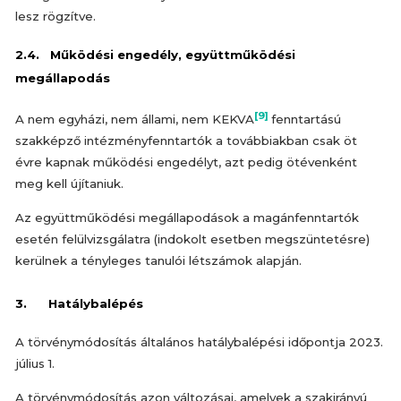
lesz rögzítve.
2.4. Működési engedély, együttműködési
megállapodás
[9]
A nem egyházi, nem állami, nem KEKVA
fenntartású
szakképző intézményfenntartók a továbbiakban csak öt
évre kapnak működési engedélyt, azt pedig ötévenként
meg kell újítaniuk.
Az együttműködési megállapodások a magánfenntartók
esetén felülvizsgálatra (indokolt esetben megszüntetésre)
kerülnek a tényleges tanulói létszámok alapján.
3. Hatálybalépés
A törvénymódosítás általános hatálybalépési időpontja 2023.
július 1.
A törvénymódosítás azon változásai, amelyek a szakirányú