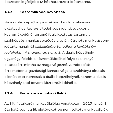
összesen legfeljebb 12 hét határozott időtartamra.
1.3.3. Közreműködő bevonása
Ha a duális képzőhely a szakmát tanuló szakirányú
oktatásához
közreműködőt
vesz igénybe, akkor a
közreműködőnél történő foglalkoztatás tartama a
szakképzési munkaszerződés alapján létrejött munkaviszony
időtartamának
49 százalékáig terjedhet a korábbi évi
legfeljebb 44 munkanap helyett
. A duális képzőhely
ugyanúgy felelős a közreműködőnél folyó szakirányú
oktatásért, mintha az maga végezné. A módosítás
értelmében a gazdasági kamara végzi a szakirányú oktatás
ellenőrzését nemcsak a duális képzőhelynél, hanem a duális
képzőhely által bevont közreműködőnél is.
1.3.4. Fiatalkorú munkavállalók
Az Mt. fiatalkorú munkavállalókra vonatkozó – 2023. január 1.
óta hatályos –, a 16. életévüket be nem töltött munkavállalók