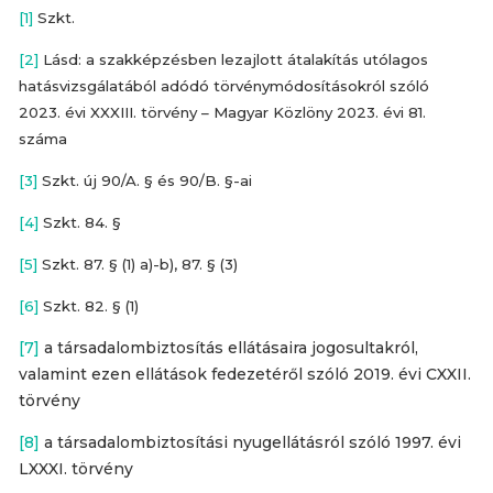
[1]
Szkt.
[2]
Lásd: a szakképzésben lezajlott átalakítás utólagos
hatásvizsgálatából adódó törvénymódosításokról szóló
2023. évi XXXIII. törvény – Magyar Közlöny 2023. évi 81.
száma
[3]
Szkt. új 90/A. § és 90/B. §-ai
[4]
Szkt. 84. §
[5]
Szkt. 87. § (1) a)-b), 87. § (3)
[6]
Szkt. 82. § (1)
[7]
a társadalombiztosítás ellátásaira jogosultakról,
valamint ezen ellátások fedezetéről szóló 2019. évi CXXII.
törvény
[8]
a társadalombiztosítási nyugellátásról szóló 1997. évi
LXXXI. törvény