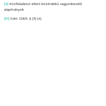
[9]
Közfeladatot ellátó közérdekű vagyonkezelő
alapítványok
[10]
Szkt. 128/A. § (3)-(4)