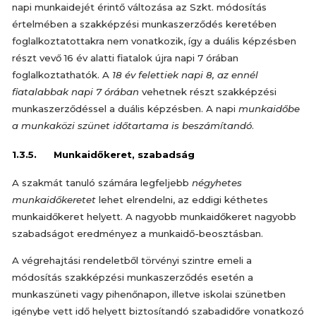
napi munkaidejét érintő változása az Szkt. módosítás
értelmében a szakképzési munkaszerződés keretében
foglalkoztatottakra nem vonatkozik, így a duális képzésben
részt vevő 16 év alatti fiatalok újra napi 7 órában
foglalkoztathatók. A
18 év felettiek napi 8, az ennél
fiatalabbak napi 7 órában
vehetnek részt szakképzési
munkaszerződéssel a duális képzésben. A napi
munkaidőbe
a munkaközi szünet időtartama is beszámítandó
.
1.3.5. Munkaidőkeret, szabadság
A szakmát tanuló számára legfeljebb
négyhetes
munkaidőkeretet
lehet elrendelni, az eddigi kéthetes
munkaidőkeret helyett. A nagyobb munkaidőkeret nagyobb
szabadságot eredményez a munkaidő-beosztásban.
A végrehajtási rendeletből törvényi szintre emeli a
módosítás szakképzési munkaszerződés esetén a
munkaszüneti vagy pihenőnapon, illetve iskolai szünetben
igénybe vett idő helyett biztosítandó szabadidőre vonatkozó