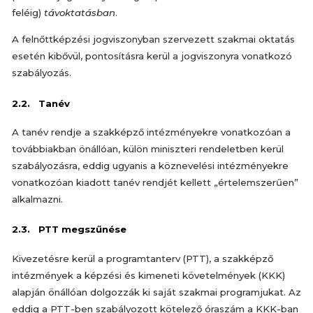
feléig)
távoktatásban
.
A felnőttképzési jogviszonyban szervezett szakmai oktatás
esetén kibővül, pontosításra kerül a jogviszonyra vonatkozó
szabályozás.
2.2. Tanév
A tanév rendje a szakképző intézményekre vonatkozóan a
továbbiakban önállóan, külön miniszteri rendeletben kerül
szabályozásra, eddig ugyanis a köznevelési intézményekre
vonatkozóan kiadott tanév rendjét kellett „értelemszerűen”
alkalmazni.
2.3. PTT megszűnése
Kivezetésre kerül a programtanterv (PTT), a szakképző
intézmények a képzési és kimeneti követelmények (KKK)
alapján önállóan dolgozzák ki saját szakmai programjukat. Az
eddig a PTT-ben szabályozott kötelező óraszám a KKK-ban