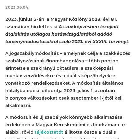
2023.06.04
2023. június 2-án, a Magyar Közlöny
2023. évi 81.
számában
hirdették ki
A szakképzésben lezajlott
átalakítás utólagos hatásvizsgálatából adódó
törvénymódosításokról szóló 2023. évi XXXIII. törvényt
.
A jogszabálymódosítás – amelynek célja a szakképzés
szabályozásának finomhangolása – több ponton
érintette a szakirányú oktatásra, a szakképzési
munkaszerződésekre és a duális képzőhelyekre
vonatkozó rendelkezéseket. A módosítás általános
hatálybalépési időpontja 2023. július 1, azonban
bizonyos változásokat csak szeptember 1-jétől kell
alkalmazni.
A módosult és új szabályok könnyebb alkalmazása
érdekében a Magyar Kereskedelmi és Iparkamara az
alábbi, rövid
tájékoztatót
állította össze a duális