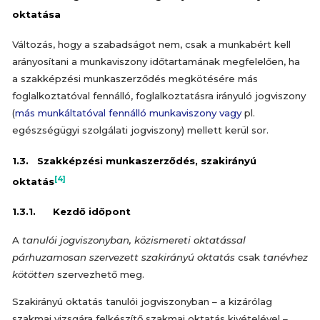
oktatása
Változás, hogy a szabadságot nem, csak a munkabért kell
arányosítani a munkaviszony időtartamának megfelelően, ha
a szakképzési munkaszerződés megkötésére más
foglalkoztatóval fennálló, foglalkoztatásra irányuló jogviszony
(
más munkáltatóval fennálló munkaviszony vagy
pl.
egészségügyi szolgálati jogviszony) mellett kerül sor.
1.3. Szakképzési munkaszerződés, szakirányú
[4]
oktatás
1.3.1. Kezdő időpont
A
tanulói jogviszonyban, közismereti oktatással
párhuzamosan szervezett szakirányú oktatás
csak
tanévhez
kötötten
szervezhető meg.
Szakirányú oktatás tanulói jogviszonyban – a kizárólag
szakmai vizsgára felkészítő szakmai oktatás kivételével –