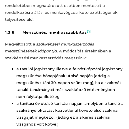
rendeletében meghatározott esetben mentesült a
rendelkezésre állási és munkavégzési kötelezettségének
teljesítése alól.
[5]
1.3.6. Megszűnés, meghosszabbítás
Megváltozott a
szakképzési munkaszerződés
megszűnésének időpontja
. A módosítás értelmében a
szakképzési munkaszerződés megszűnik:
a tanulói jogviszony, illetve a felnőttképzési jogviszony
megszűnése hónapjának utolsó napján (eddig a
megszűnés utáni 30. napon szűnt meg), ha a szakmát
tanuló tanulmányait más szakképző intézményben
nem folytatja, illetőleg
a tanítási év utolsó tanítási napján, amelyben a tanuló a
szakirányú oktatást közvetlenül követő első szakmai
vizsgáját megkezdi. (Eddig ez a sikeres szakmai
vizsgához volt kötve.)