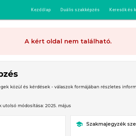
Kezdőlap
Duális szakképzés
Keresők és k
A kért oldal nem található.
pzés
égek közül és kérdések - válaszok formájában részletes inform
 utolsó módosítása: 2025. május
Szakmajegyzék szer