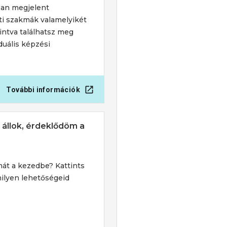
an megjelent
ti szakmák
valamelyikét
tintva találhatsz meg
duális képzési
További információk
t állok, érdeklődöm a
mát a kezedbe? Kattints
ilyen lehetőségeid