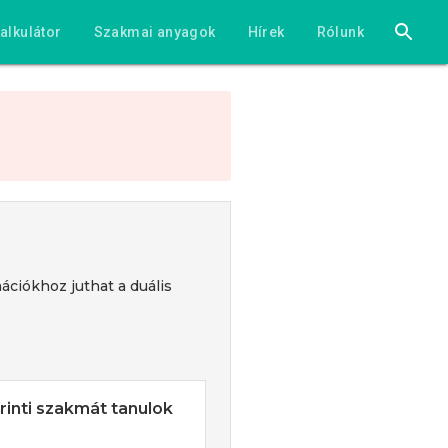
alkulátor
Szakmai anyagok
Hírek
Rólunk
ációkhoz juthat a duális
inti szakmát tanulok